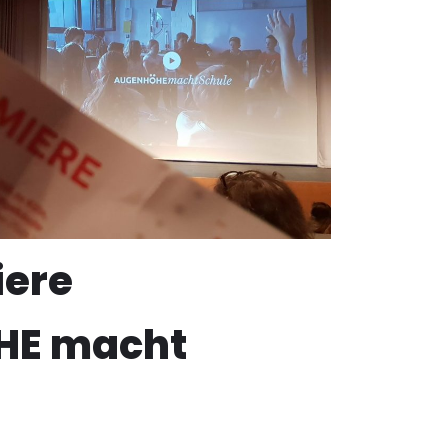
iere
HE macht