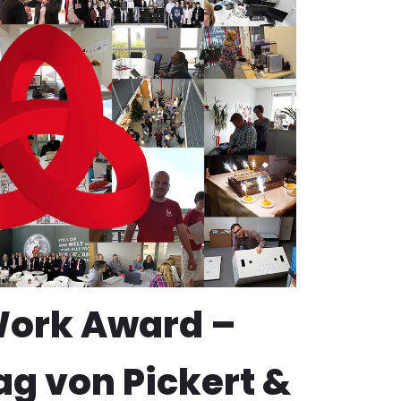
Work Award –
ag von Pickert &