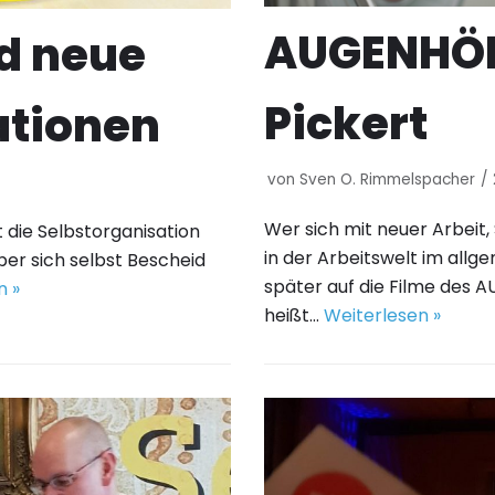
AUGENHÖH
nd neue
Pickert
ationen
von
Sven O. Rimmelspacher
Wer sich mit neuer Arbeit
t die Selbstorganisation
in der Arbeitswelt im allge
über sich selbst Bescheid
später auf die Filme des 
n »
heißt…
Weiterlesen »