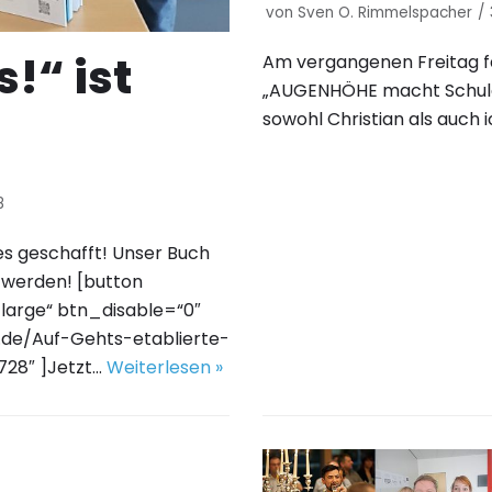
von
Sven O. Rimmelspacher
!“ ist
Am vergangenen Freitag fa
„AUGENHÖHE macht Schul
sowohl Christian als auch
8
es geschafft! Unser Buch
t werden! [button
-large“ btn_disable=“0″
.de/Auf-Gehts-etablierte-
28″ ]Jetzt…
Weiterlesen »