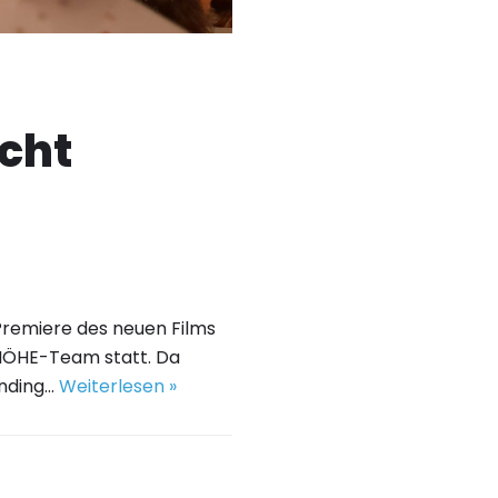
cht
Premiere des neuen Films
ÖHE-Team statt. Da
unding…
Weiterlesen »